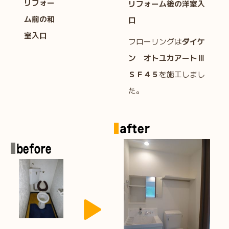
リフォー
リフォーム後の洋室
入
ム前の和
口
室入口
フローリングは
ダイケ
ン オトユカアートⅢ
ＳＦ４５
を施工しまし
た。