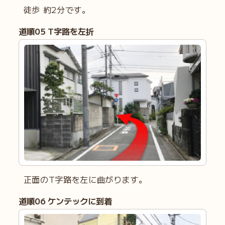
徒歩 約2分です。
道順
05
T字路を左折
正面のT字路を左に曲がります。
道順
0
6 ケンテックに到着