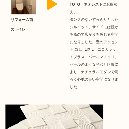
TOTO ネオレスト
にお取替
え。
タンクのないすっきりとした
リフォーム前
シルエット、サイドには鏡が
のトイレ
あるので広がりを感じる空間
になりました。壁のアクセン
トには、LIXIL エコカラッ
トプラス「パールマスクⅡ」
パールのような光沢と陰影に
より、ナチュラルモダンで明
るく心地の良い空間になりま
した。