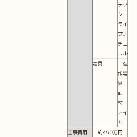
テッ
ク
ライ
ブナ
チュ
ラル
建具
造
作建
具
面
材：
アイ
カ
工事費用
約490万円