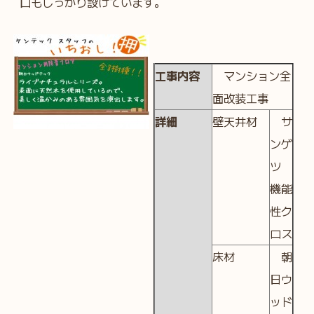
口もしっかり設けています。
工事内容
マンション全
面改装工事
詳細
壁天井材
サ
ンゲ
ツ
機能
性ク
ロス
床材
朝
日ウ
ッド