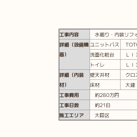
工事内容
水廻り・内装リフ
詳細（設備機
ユニットバス
TOT
器）
洗面化粧台
ＬＩＸ
トイレ
ＬＩＸ
詳細（内装
壁天井材
クロ
材）
床材
大建 
工事費用
約280万円
工事日数
約21日
施工エリア
大田区