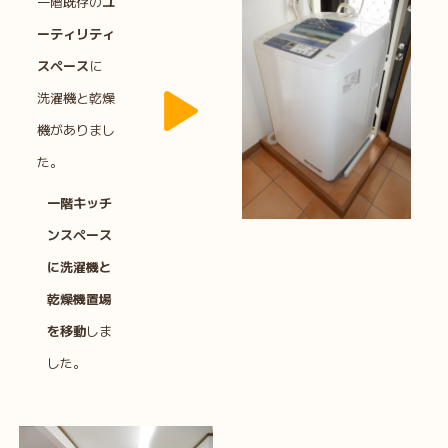
一階既存の
ユ
ーティリティ
スペース
に
洗濯機と乾燥
機がありまし
た。
一階キッチ
ンスペース
に洗濯機と
乾燥機置場
を移動
しま
した。