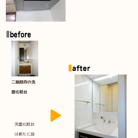
二階既存の洗
面化粧台
洗面化粧台
は
新たに設