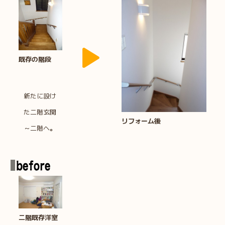
既存の階段
新たに設け
た二階玄関
リフォーム後
～二階へ
。
二階既存洋室