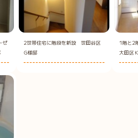
ーゼ
2世帯住宅に階段を新設 世田谷区
1階と
邸
G様邸
大田区