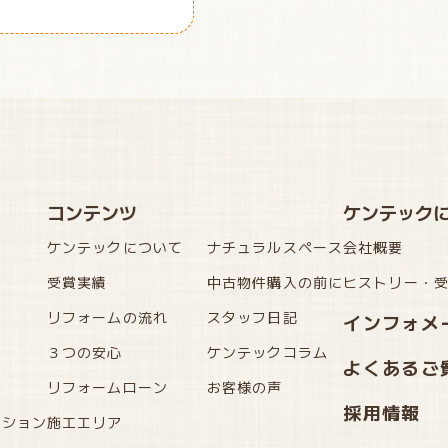
コンテンツ
ケンテック
ケンテックについて
ナチュラルスペース
会社概要
受賞実績
中古物件購入の前に
ヒストリー・
リフォームの流れ
スタッフ日記
インフォメ
３つの安心
ケンテックコラム
よくあるご
リフォームローン
お客様の声
採用情報
ーション
施工エリア