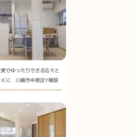
変更でゆったりできる広々と
ＤＫに 川崎市中原区Y様邸