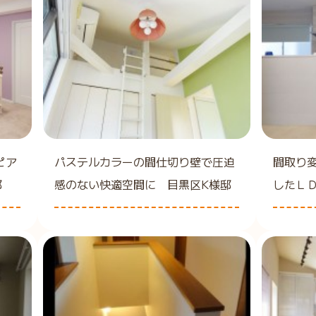
ピア
パステルカラーの間仕切り壁で圧迫
間取り
邸
感のない快適空間に 目黒区K様邸
したＬ