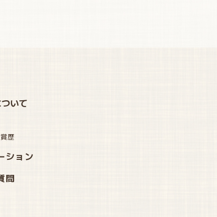
について
受賞歴
ーション
質問