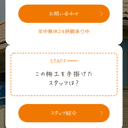
年中無休24時間承り中
STAFF