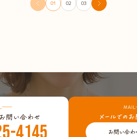
01
02
03
L
MAIL
25-4145