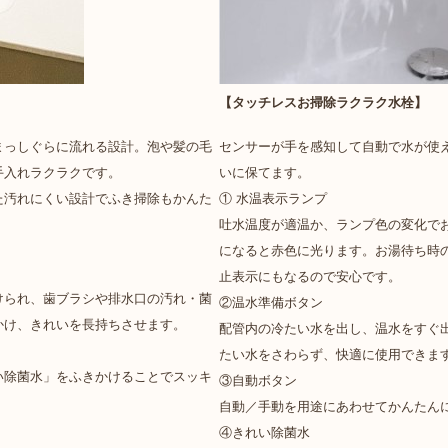
【タッチレスお掃除ラクラク水栓】
まっしぐらに流れる設計。泡や髪の毛
センサーが手を感知して自動で水が使
手入れラクラクです。
いに保てます。
た汚れにくい設計でふき掃除もかんた
① 水温表示ランプ
吐水温度が適温か、ランプ色の変化で
になると赤色に光ります。お湯待ち時
止表示にもなるので安心です。
けられ、歯ブラシや排水口の汚れ・菌
②温水準備ボタン
かけ、きれいを長持ちさせます。
配管内の冷たい水を出し、温水をすぐ
たい水をさわらず、快適に使用できま
い除菌水」をふきかけることでスッキ
③自動ボタン
自動／手動を用途にあわせてかんたん
④きれい除菌水