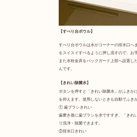
【すべり台ボウル】
すべり台ボウルは水がコーナーの排水口へ
をスイスイすべるように押し流すので、お
また水栓金具をバックガード上部へ設置し
んです。
【きれい除菌水】
ボタンを押すと「きれい除菌水」がふきか
を抑えます。使用しないときも自動でふき
① 歯ブラシきれい
歯磨き後に歯ブラシを水ですすぎ、「きれ
リ洗浄・除菌できます。
②排水口きれい