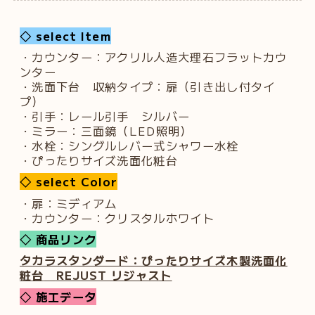
◇ select Item
・カウンター：アクリル人造大理石フラットカウ
ンター
・洗面下台 収納タイプ：扉（引き出し付タイ
プ）
・引手：レール引手 シルバー
・ミラー：三面鏡（LED照明）
・水栓：シングルレバー式シャワー水栓
・ぴったりサイズ洗面化粧台
◇ select Color
・扉：ミディアム
・カウンター：クリスタルホワイト
◇ 商品リンク
タカラスタンダード：ぴったりサイズ木製洗面化
粧台
REJUST リジャスト
◇ 施工データ