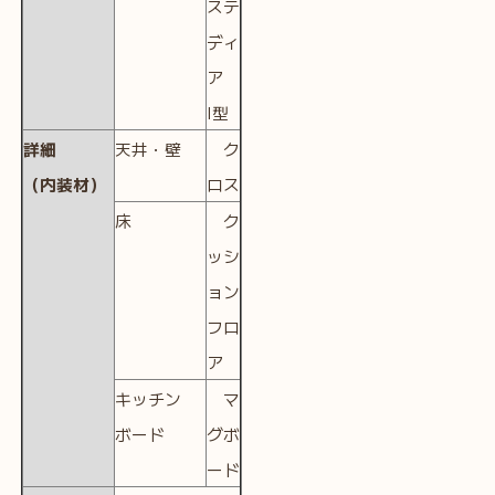
ステ
ディ
ア
I型
詳細
天井・壁
ク
（内装材）
ロス
床
ク
ッシ
ョン
フロ
ア
キッチン
マ
ボード
グボ
ード