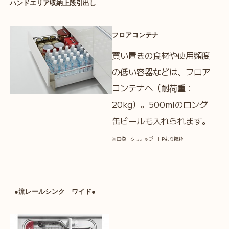
ハンドエリア収納上段引出し
フロアコンテナ
買い置きの食材や使用頻度
の低い容器などは、フロア
コンテナへ（耐荷重：
20kg）。500mlのロング
缶ビールも入れられます。
※画像：クリナップ HPより抜粋
●流レールシンク ワイド●