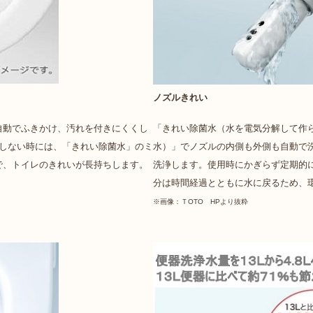
ノズルきれい
自動でふきかけ、汚れを付きにくくし
「きれい除菌水（水を電気分解して作
用しない時には、「きれい除菌水」のミ
水）」でノズルの内側も外側も自動で
で、トイレのきれいが長持ちします。
洗浄します。使用時にかぎらず定期的
分は時間経過とともに水に戻るため、
※画像：ＴOTO HPより抜粋