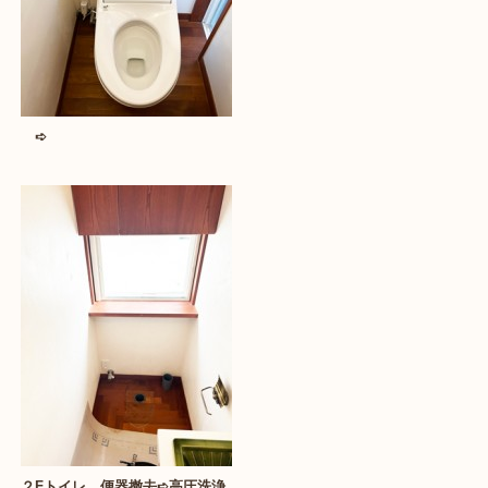
➪
２Fトイレ 便器撤去➪高圧洗浄