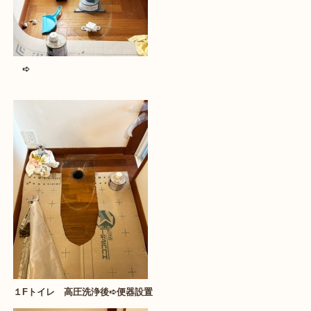
➪
１Fトイレ 高圧洗浄後➪便器設置