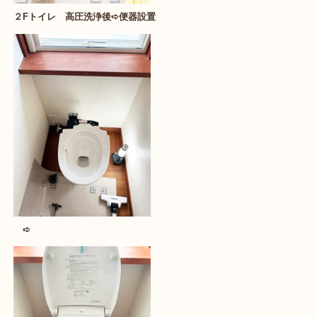
２Fトイレ 高圧洗浄後➪便器設置
➪