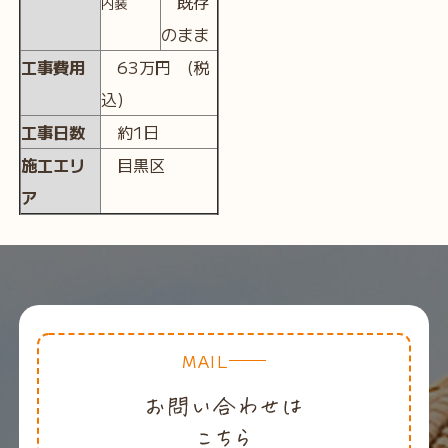
既存
内装
のまま
工事費用
63万円 (税
込)
工事日数
約1日
施工エリ
目黒区
ア
MAIL