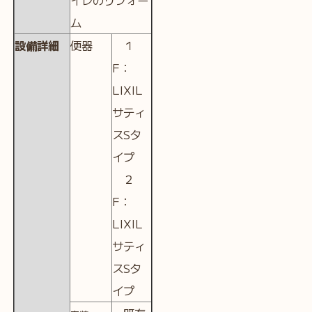
イレのリフォー
ム
設備詳細
便器
１
F：
LIXIL
サティ
スSタ
イプ
２
F：
LIXIL
サティ
スSタ
イプ