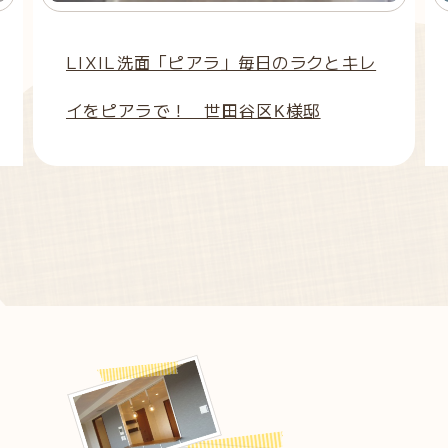
LIXIL洗面「ピアラ」毎日のラクとキレ
イをピアラで！ 世田谷区K様邸