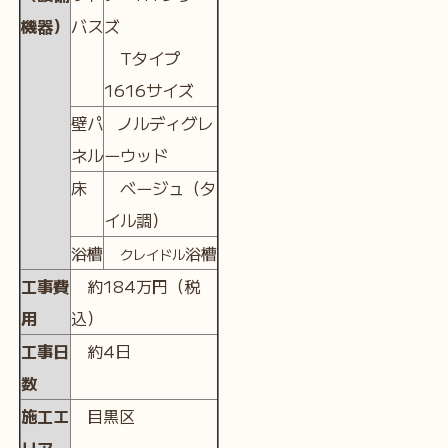
機器）
バス
ズ
Tタイプ
1616サイズ
壁パ
ノルディグレ
ネル
ーウッド
床
ベージュ（タ
イル調）
浴槽
浴槽
クレイドル
工事費
約184万円（税
用
込）
工事日
約4日
数
施工エ
目黒区