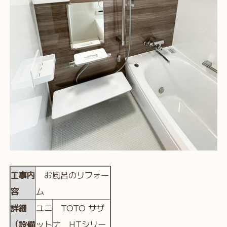
工事内
お風呂のリフォー
容
ム
詳細
ユニ
TOTO サザ
（設備
ット
ナ HTシリー