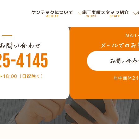
ケンテックについて
施工実績
スタッフ紹介
ABOUT
WORK
STAFF
L
MAIL
25-4145
0-18:00（日祝除く）
年中無休2