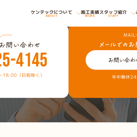
ケンテックについて
施工実績
スタッフ紹介
ABOUT
WORK
STAFF
L
MAIL
25-4145
0-18:00（日祝除く）
年中無休2