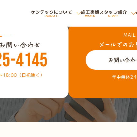
ケンテックについて
施工実績
スタッフ紹介
ABOUT
WORK
STAFF
L
MAIL
25-4145
0-18:00（日祝除く）
年中無休2