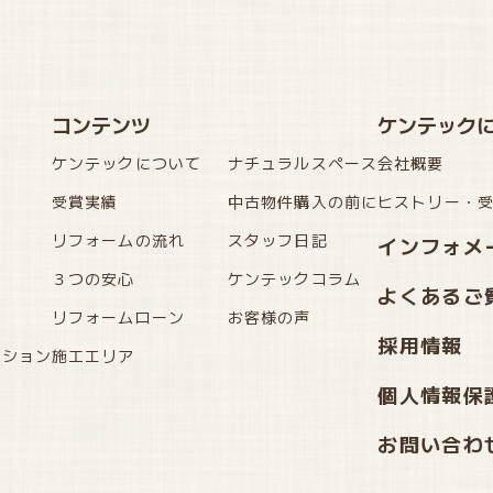
コンテンツ
ケンテック
ケンテックについて
ナチュラルスペース
会社概要
受賞実績
中古物件購入の前に
ヒストリー・
リフォームの流れ
スタッフ日記
インフォメ
３つの安心
ケンテックコラム
よくあるご
リフォームローン
お客様の声
採用情報
ーション
施工エリア
個人情報保
お問い合わ