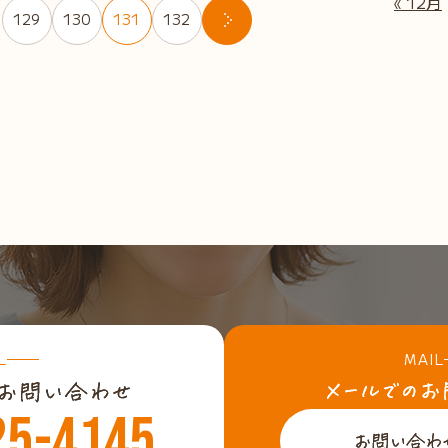
« 12月
129
130
131
132
・
L
MAIL
25-4145