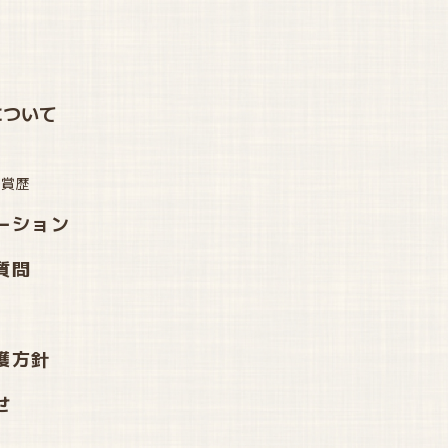
について
受賞歴
ーション
質問
護方針
せ