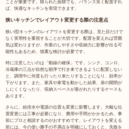
ことが重要です。限られた面積でも、バランス良く配置すれ
ば、快適なキッチンを実現できます。
狭いキッチンでレイアウト変更する際の注意点
狭いi型キッチンのレイアウトを変更する際は、見た目だけで
なく実用性を重視することが大切です。配置を変えれば雰囲
気は変わりますが、作業のしやすさや収納力に影響が出る可
能性もあるため、慎重な検討が必要です。
特に注意したいのは「動線の確保」です。シンク、コンロ、
冷蔵庫の三点が自然な順序で行き来できるように配置しない
と、調理中に何度も行ったり来たりすることになり、効率が
下がります。また、家具や家電を動かした結果、扉の開閉が
しにくくなったり、収納スペースが塞がれたりするケースも
あります。
さらに、給排水や電源の位置も変更に影響します。大幅な位
置変更には工事が必要になり、費用や手間がかかるため、事
前にプロと相談するのがおすすめです。レイアウトを変える
前には、今の使い勝手の不満点を明確にしておくと、失敗を