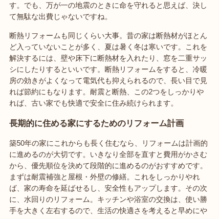
す。でも、万が一の地震のときに命を守れると思えば、決し
て無駄な出費じゃないですね。
断熱リフォームも同じくらい大事。昔の家は断熱材がほとん
ど入っていないことが多く、夏は暑く冬は寒いです。これを
解決するには、壁や床下に断熱材を入れたり、窓を二重サッ
シにしたりするといいです。断熱リフォームをすると、冷暖
房の効きがよくなって電気代も抑えられるので、長い目で見
れば節約にもなります。耐震と断熱、この2つをしっかりや
れば、古い家でも快適で安全に住み続けられます。
長期的に住める家にするためのリフォーム計画
築50年の家にこれからも長く住むなら、リフォームは計画的
に進めるのが大切です。いきなり全部を直すと費用がかさむ
から、優先順位を決めて段階的に進めるのがおすすめです。
まずは耐震補強と屋根・外壁の修繕。これをしっかりやれ
ば、家の寿命を延ばせるし、安全性もアップします。その次
に、水回りのリフォーム。キッチンや浴室の交換は、使い勝
手を大きく左右するので、生活の快適さを考えると早めにや