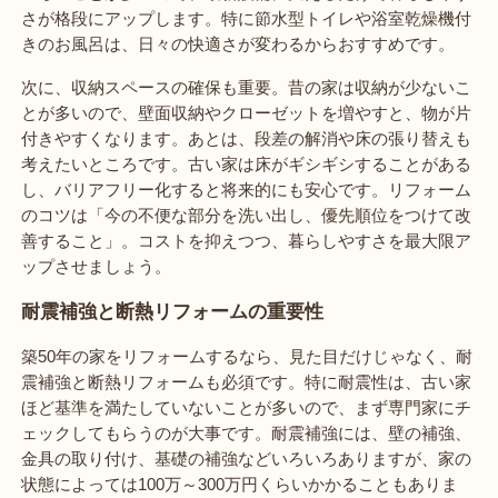
さが格段にアップします。特に節水型トイレや浴室乾燥機付
きのお風呂は、日々の快適さが変わるからおすすめです。
次に、収納スペースの確保も重要。昔の家は収納が少ないこ
とが多いので、壁面収納やクローゼットを増やすと、物が片
付きやすくなります。あとは、段差の解消や床の張り替えも
考えたいところです。古い家は床がギシギシすることがある
し、バリアフリー化すると将来的にも安心です。リフォーム
のコツは「今の不便な部分を洗い出し、優先順位をつけて改
善すること」。コストを抑えつつ、暮らしやすさを最大限ア
ップさせましょう。
耐震補強と断熱リフォームの重要性
築50年の家をリフォームするなら、見た目だけじゃなく、耐
震補強と断熱リフォームも必須です。特に耐震性は、古い家
ほど基準を満たしていないことが多いので、まず専門家にチ
ェックしてもらうのが大事です。耐震補強には、壁の補強、
金具の取り付け、基礎の補強などいろいろありますが、家の
状態によっては100万～300万円くらいかかることもありま