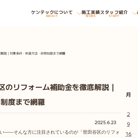
ケンテックについて
施工実績
スタッフ紹介
ABOUT
WORK
STAFF
底解説｜対象条件・申請方法・併用制度まで網羅
谷区のリフォーム補助金を徹底解説｜
月
用制度まで網羅
2
2025.6.23
9
い――そんな方に注目されているのが「世田谷区のリフォ
16