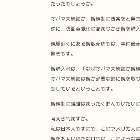
たったでしょうか。
オバマ大統領が、銃規制の法案をと発
逆に、防衛意識化の高まりから銃を購
現場近くにある銃販売店では、事件後
驚きです。
銃購入者は、「なぜオバマ大統領が銃
オバマ大統領は銃が必要な時に銃を取
話しているということです。
銃規制の議論はまったく進んでいたい
考えられますか。
私は日本人ですので、このアメリカ人
銃をお互い持たなければ、このような