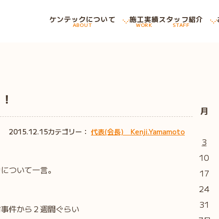
ケンテックについて
施工実績
スタッフ紹介
ABOUT
WORK
STAFF
カ！
月
2015.12.15
カテゴリー：
代表(会長) Kenji.Yamamoto
3
10
カについて一言。
17
24
31
射事件から２週間ぐらい