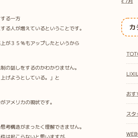
« 7月
言する一方
カ
入する人が増えているということです。
売上が３５％もアップしたというから
TOT
規制の話しをするのかわかりません。
LIXI
り上げようとしている。」と
おす
のがアメリカの現状です。
スタ
の思考構造がまったく理解できません。
WE
事件は起こらないと思いますが、