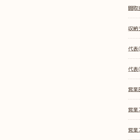
間取
収納
代表(
代表(
営業
営業ス
営業ス