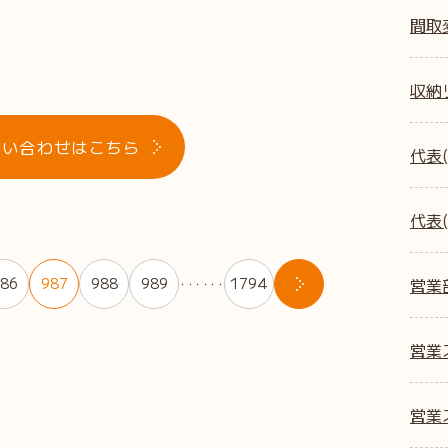
間取
収納
問い合わせはこちら
代表(
代表(
86
987
988
989
1794
営業
・・・・・・
営業ス
営業ス