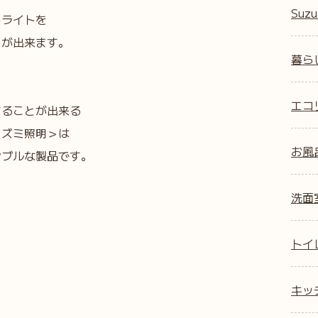
Suzu
トライトを
とが出来ます。
暮ら
エコ
することが出来る
イズミ照明＞は
お風
シブルな製品です。
洗面
トイ
キッ