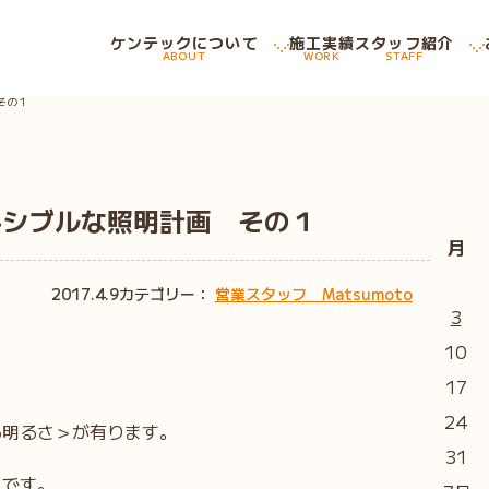
ケンテックについて
施工実績
スタッフ紹介
ABOUT
WORK
STAFF
その１
キシブルな照明計画 その１
月
2017.4.9
カテゴリー：
営業スタッフ Matsumoto
3
10
17
24
る明るさ＞が有ります。
31
さです。