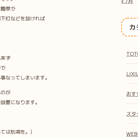
« 7月
は簡単で
棚下灯などを設ければ
カ
TOT
出来ず
ので
LIXI
る事なってしまいます。
ものが
おす
の設置になります。
スタ
いては別項を。）
WE