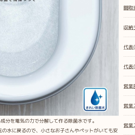
間取
収納
代表(
代表(
営業
営業ス
る成分を電気の力で分解して作る除菌水です。
営業ス
元の水に戻るので、小さなお子さんやペットがいても安