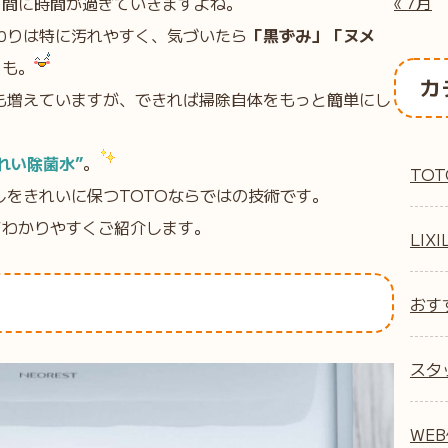
« 7月
う間に時間が過ぎていきますよね。
わりは特に汚れやすく、気づいたら
「黒ずみ」「ヌメ
とも。
カ
も増えていますが、できれば掃除自体をもっと簡単にし
れい除菌水”
。
TOT
をきれいに保つTOTOならではの技術です。
てわかりやすくご紹介します。
LIXI
おす
スタ
WE