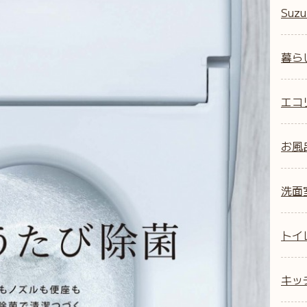
Suzu
暮ら
エコ
お風
洗面
トイ
キッ