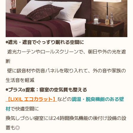
◉遮光・遮音でぐっすり眠れる空間に
遮光カーテンやロールスクリーンで、朝日や外の光を遮
断
壁に吸音材や防音パネルを取り入れて、外の音や家族の
生活音を軽減
◉プラスα提案：寝室の空気質も整える
【LIXIL エコカラット】
などの
調湿・脱臭機能のある壁
材
で快適空間に
換気しづらい寝室には24時間換気機能の後付け設備の設
置も◎