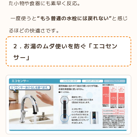
た小物や食器にも素早く反応。
一度使うと
“もう普通の水栓には戻れない”
と感じ
るほどの快適さです。
2．お湯のムダ使いを防ぐ「エコセン
サー」