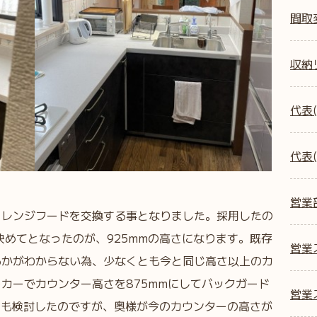
間取
収納
代表(
代表(
営業
とレンジフードを交換する事となりました。採用したの
ます。決めてとなったのが、925mmの高さになります。既存
営業ス
るかがわからない為、少なくとも今と同じ高さ以上のカ
カーでカウンター高さを875mmにしてバックガード
営業ス
ランも検討したのですが、奥様が今のカウンターの高さが