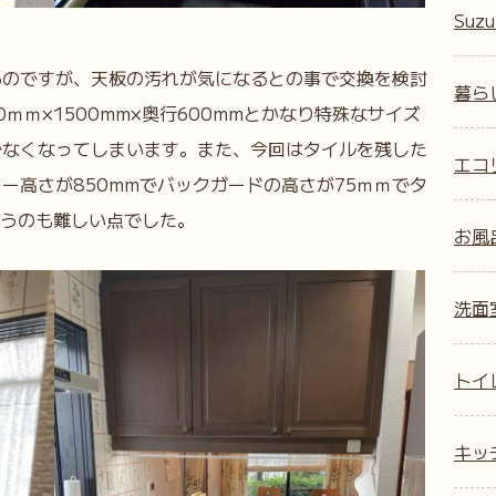
Suzu
るのですが、天板の汚れが気になるとの事で交換を検討
暮ら
ｍｍ×1500mm×奥行600mmとかなり特殊なサイズ
少なくなってしまいます。また、今回はタイルを残した
エコ
ー高さが850mmでバックガードの高さが75ｍｍでタ
いうのも難しい点でした。
お風
洗面
トイ
キッ