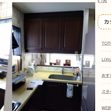
« 7月
カ
TOT
LIXI
おす
スタ
WE