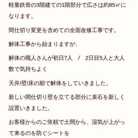
軽量鉄骨の
3
階建ての
1
階部分で
広さは約
85
㎡に
なります。
間仕切り変更を含めての全面改修工事です。
解体工事から始まりますが、
解体の職人さんが初日
7
人
/ 2
日目
5
人と大人
数で気持ちよく
天井
/
壁
/
床の順で解体をしていきました。
新しい間仕切り壁を立てる部分に束石を新しく
設置いきました。
お客様からのご依頼で土間から、湿気が上がっ
て来るのを防ぐシートを