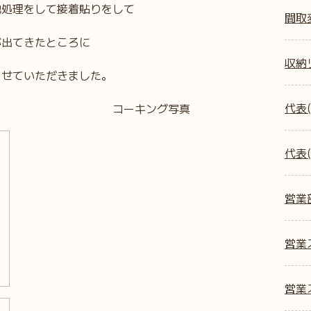
地処理をして接着貼りをして
間取
が出てきたところに
収納
させていただきました。
代表(
 コーキング写真
代表(
営業
営業ス
営業ス