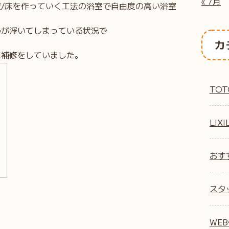
« 7月
/床を作っていく工法の浴室で自由度の高い浴室
ルが浮いてしまっている状況で
カ
に補修をしていました。
TOT
LIXI
おす
スタ
WE