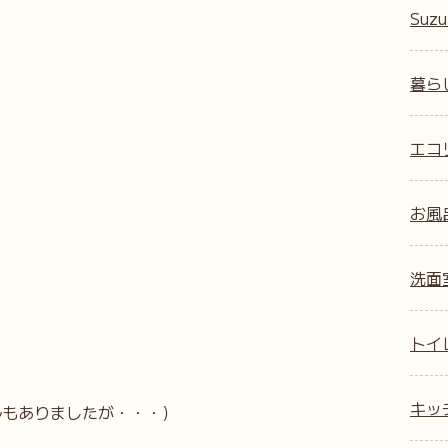
Suzu
暮ら
エコ
お風
洗面
トイ
キッ
ルもありましたが・・・）