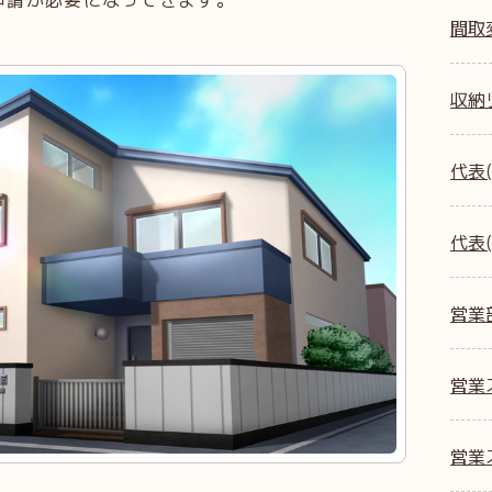
間取
収納
代表(
代表(
営業
営業ス
営業ス