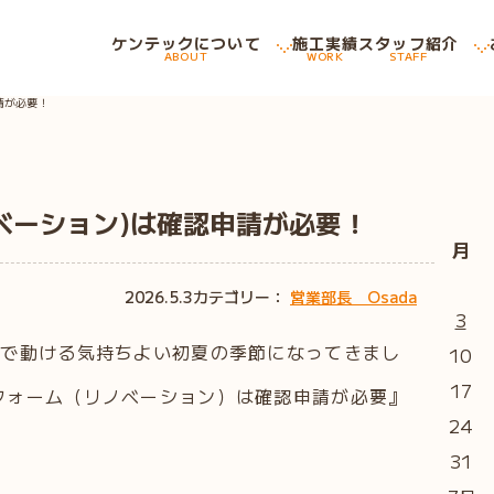
ケンテックについて
施工実績
スタッフ紹介
ABOUT
WORK
STAFF
請が必要！
ベーション)は確認申請が必要！
月
2026.5.3
カテゴリー：
営業部長 Osada
3
袖で動ける気持ちよい初夏の季節になってきまし
10
17
フォーム（リノベーション）は確認申請が必要』
24
31