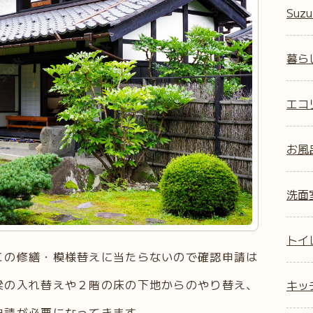
Suzu
暮ら
エコ
お風
洗面
トイ
この修繕・模様替えに当たらないので確認申請は
梁の入れ替えや２階の床の下地からのやり替え、
キッ
申請が必要になってきます。