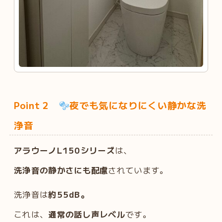
Point 2
夜でも気になりにくい静かな洗
浄音
アラウーノL150シリーズ
は、
洗浄音の静かさにも配慮
されています。
洗浄音は
約55dB。
これは、
通常の話し声レベル
です。