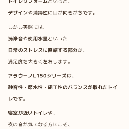
トイレリフォーム
というと、
デザイン
や
清掃性
に目が向きがちです。
しかし実際には、
洗浄音
や
使用水量
といった
日常のストレスに直結する部分
が、
満足度を大きく左右します。
アラウーノL150シリーズ
は、
静音性・節水性・施工性のバランスが取れたトイ
レ
です。
寝室が近いトイレ
や、
夜の音が気になる方にこそ、