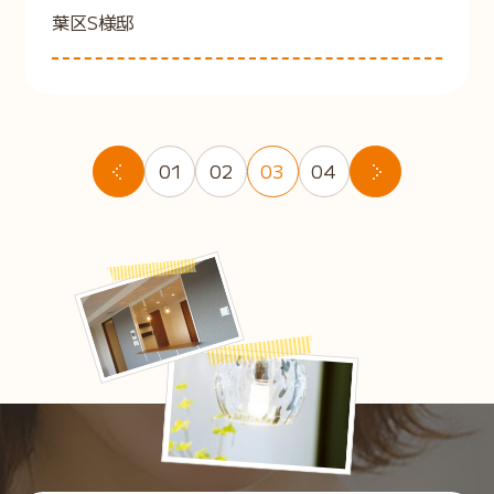
葉区S様邸
01
02
03
04