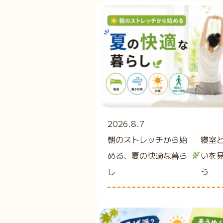
2026.8.7
朝のストレッチから始
寝室
める、夏の快適な暮ら
いを
し
う