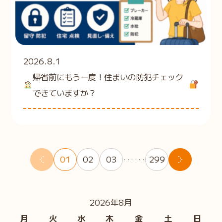
2026.8.1
帰省前にもう一度！住まいの防犯チェック
できていますか？
01
02
03
299
・・・・・・
2026年8月
月
火
水
木
金
土
日